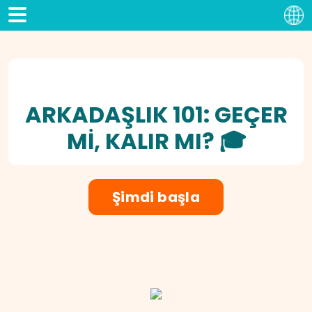
ARKADAŞLIK 101: GEÇER
MI, KALIR MI? 🎓
Şimdi başla