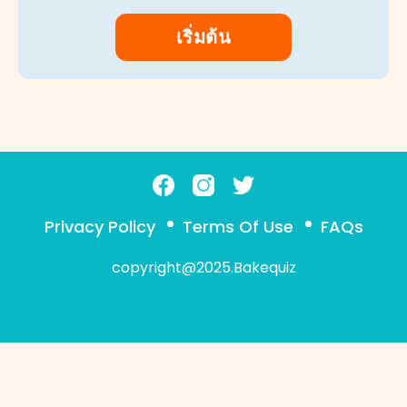
เริ่มต้น
Privacy Policy
Terms Of Use
FAQs
copyright@2025.Bakequiz